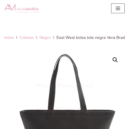
Saltar
al
contenido
Inicio
\
Colores
\
Negro
\
East West bolsa tote negra Vera Bradle